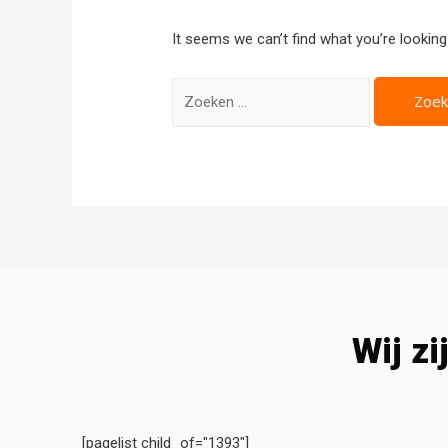
It seems we can’t find what you’re looking
Wij zi
[pagelist child_of="1393"]