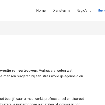
Home
Diensten
Regio’s
Rev
kwestie van vertrouwen
. Verhuizers weten wat
hoe mensen reageren bij een stressvolle gelegenheid en
et bedrijf waar u mee werkt, professioneel en discreet
rhuizers je portemonnee niet stelen of onvoorzichtig