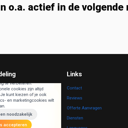
jn o.a. actief in de volgende 
eling
Links
Contact
Reviews
Offerte Aanvragen
Diensten
Languages