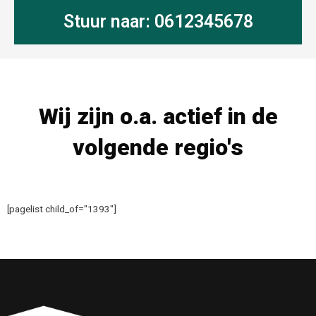
Stuur naar: 0612345678
Wij zijn o.a. actief in de
volgende regio's
[pagelist child_of="1393"]