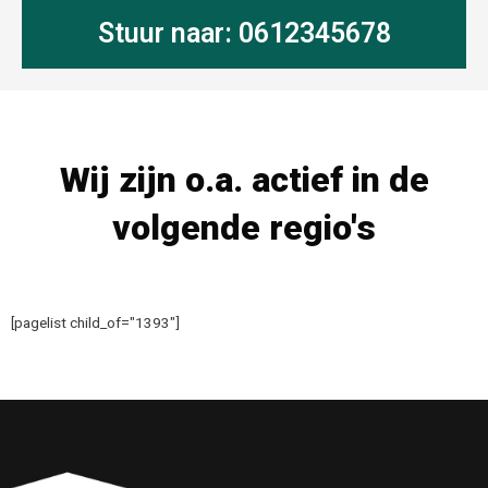
Stuur naar: 0612345678
Wij zijn o.a. actief in de
volgende regio's
[pagelist child_of="1393"]