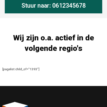
Stuur naar: 0612345678
Wij zijn o.a. actief in de
volgende regio's
[pagelist child_of="1393"]