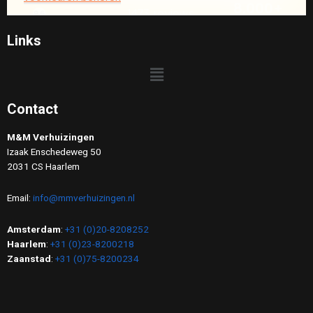
Links
Contact
M&M Verhuizingen
Izaak Enschedeweg 50
2031 CS Haarlem
Email:
info@mmverhuizingen.nl
Amsterdam
:
+31 (0)20-8208252
Haarlem
:
+31 (0)23-8200218
Zaanstad
:
+31 (0)75-8200234