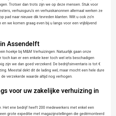
engen. Trotser dan trots zijn we op deze mensen. Stuk voor
esters, verhuisguru’s en verhuiskanonnen allemaal werken ze
p pad naar nieuwe dik tevreden klanten. Wilt u ook zo’n
n en we komen graag even bij u langs voor een vrijblijvend
 in Assendelft
 klein hoekje bij M&M Verhuizingen. Natuurlijk gaan onze
toch kan er een enkele keer toch wel iets beschadigen
kig zijn we dan goed verzekerd. De bedrijfsinventaris is tot €
zing. Meestal dekt dit de lading wel, maar mocht een hele dure
de verzekerde waarde altijd nog verhogen.
gs voor uw zakelijke verhuizing in
de. Het ene bedrijf heeft 200 medewerkers met enkel een
f een grote expeditie met magazijnstellingen die gedémonteerd